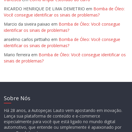
RICARDO HENRIQUE DE LIMA DEMETRIO
em
Bomba de Óleo:
Você consegue identificar os sinais de problemas?
Marcio da siveira paixao
em
Bomba de Óleo: Você consegue
identificar os sinais de problemas?
anselmo carlos pirttiaho
em
Bomba de Óleo: Você consegue
identificar os sinais de problemas?
Mario ferreira
em
Bomba de Óleo: Você consegue identificar os
sinais de problemas?
Sobre Nós
Há 28 anos, a Autopeças Lauto vem apostando em inovação.
Lança sua plataforma de conteúdo e e-commerce
especialmente para você que está ligado no mundo digital
automotivo, que entende ou simplesmente é apaixonado por