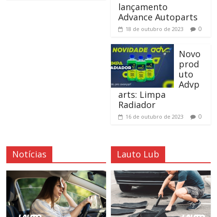
lançamento
Advance Autoparts
0
18 de outubro de 2023
Novo
prod
uto
Advp
arts: Limpa
Radiador
0
16 de outubro de 2023
Notícias
Lauto Lub