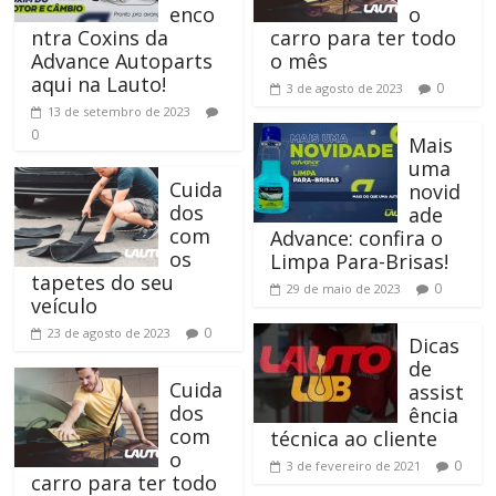
enco
o
ntra Coxins da
carro para ter todo
Advance Autoparts
o mês
aqui na Lauto!
0
3 de agosto de 2023
13 de setembro de 2023
0
Mais
uma
Cuida
novid
dos
ade
com
Advance: confira o
os
Limpa Para-Brisas!
tapetes do seu
0
29 de maio de 2023
veículo
0
23 de agosto de 2023
Dicas
de
Cuida
assist
dos
ência
com
técnica ao cliente
o
0
3 de fevereiro de 2021
carro para ter todo