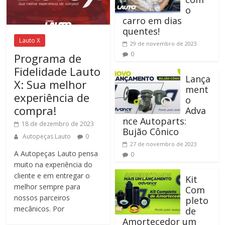
novidades
o
do
carro em dias
setor
quentes!
automobilístico
Lauto X
29 de novembro de 2023
estão
0
Programa de
aqui!
Fidelidade Lauto
Lança
X: Sua melhor
ment
experiência de
o
compra!
Adva
nce Autoparts:
18 de dezembro de 2023
Bujão Cônico
Autopeças Lauto
0
27 de novembro de 2023
A Autopeças Lauto pensa
0
muito na experiência do
cliente e em entregar o
Kit
melhor sempre para
Com
nossos parceiros
pleto
mecânicos. Por
de
Amortecedor um