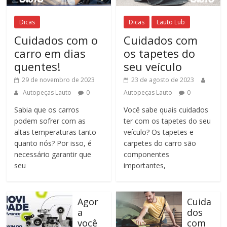
Dicas
Dicas
Lauto Lub
Cuidados com o
Cuidados com
carro em dias
os tapetes do
quentes!
seu veículo
29 de novembro de 2023
23 de agosto de 2023
Autopeças Lauto
0
Autopeças Lauto
0
Sabia que os carros
Você sabe quais cuidados
podem sofrer com as
ter com os tapetes do seu
altas temperaturas tanto
veículo? Os tapetes e
quanto nós? Por isso, é
carpetes do carro são
necessário garantir que
componentes
seu
importantes,
Agor
Cuida
a
dos
você
com