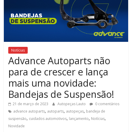
novidades
do
setor
automobilístico
estão
aqui!
Notícias
Advance Autoparts não
para de crescer e lança
mais uma novidade:
Bandejas de Suspensão!
21 de março de 2023
Autopeças Lauto
0 comentários
,
,
,
advance autoparts
autoparts
autopeças
bandeja de
,
,
,
,
suspensão
cuidados automotivos
lançamento
Notícias
Novidade