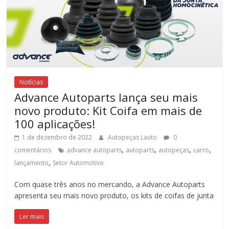
Notícias
Advance Autoparts lança seu mais
novo produto: Kit Coifa em mais de
100 aplicações!
1 de dezembro de 2022
Autopeças Lauto
0
,
,
,
,
comentários
advance autoparts
autoparts
autopeças
carro
,
lançamento
Setor Automotivo
Com quase três anos no mercando, a Advance Autoparts
apresenta seu mais novo produto, os kits de coifas de junta
Ler mais