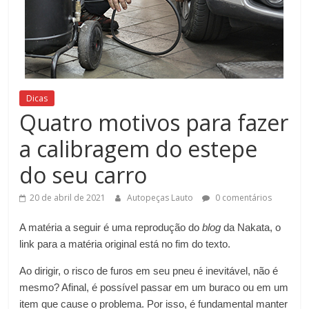
novidades
do
setor
automobilístico
estão
aqui!
Dicas
Quatro motivos para fazer
a calibragem do estepe
do seu carro
20 de abril de 2021
Autopeças Lauto
0 comentários
A matéria a seguir é uma reprodução do
blog
da Nakata, o
link para a matéria original está no fim do texto.
Ao dirigir, o risco de furos em seu pneu é inevitável, não é
mesmo? Afinal, é possível passar em um buraco ou em um
item que cause o problema. Por isso, é fundamental manter